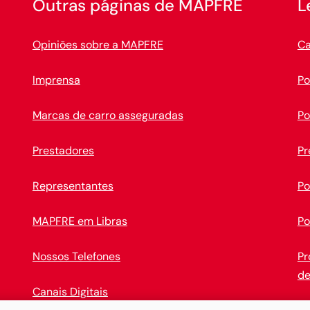
Outras páginas de MAPFRE
L
Opiniões sobre a MAPFRE
Ca
Imprensa
Po
Marcas de carro asseguradas
Po
Prestadores
Pr
Representantes
Po
MAPFRE em Libras
Po
Nossos Telefones
Pr
de
Canais Digitais