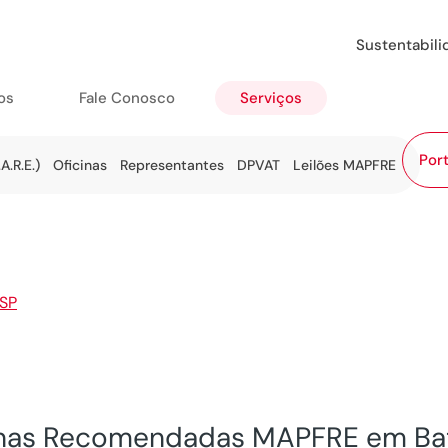
Sustentabil
os
Fale Conosco
Serviços
Port
A.R.E.)
Oficinas
Representantes
DPVAT
Leilões MAPFRE
SP
>
Batatais
inas Recomendadas MAPFRE em Bat