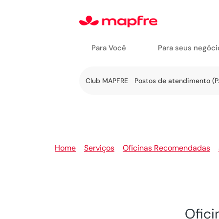
Para Você
Para seus negóci
Ir a
Club MAPFRE
Postos de atendimento (P.
Serviços
Home
>
Serviços
>
Oficinas Recomendadas
>
Ofic