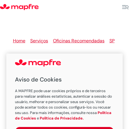
Home
>
Serviços
>
Oficinas Recomendadas
>
SP
>
Brodowski
Aviso de Cookies
Oficinas Recomendadas
A MAPFRE pode usar cookies próprios e de terceiros
MAPFRE em Brodowski
para realizar análises estatísticas, autenticar a sessão do
usuário, melhorar e personalizar seus serviços. Você
pode aceitar todos os cookies, configurá-los ou recusar
seu uso. Para mais informações, consulte nossa
Política
Existem 1 oficina nesta cidade.
de Cookies
e
Política de Privacidade.