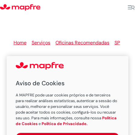
Home
>
Serviços
>
Oficinas Recomendadas
>
SP
>
Ibira
Aviso de Cookies
Oficinas Recomendadas
A MAPFRE pode usar cookies próprios e de terceiros
MAPFRE em Ibira
para realizar análises estatísticas, autenticar a sessão do
usuário, melhorar e personalizar seus serviços. Você
pode aceitar todos os cookies, configurá-los ou recusar
seu uso. Para mais informações, consulte nossa
Política
Existem 1 oficina nesta cidade.
de Cookies
e
Política de Privacidade.