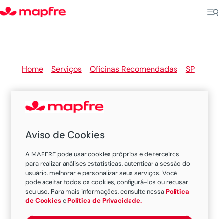
Home
>
Serviços
>
Oficinas Recomendadas
>
SP
>
Itupeva
Aviso de Cookies
Oficinas Recomendadas
A MAPFRE pode usar cookies próprios e de terceiros
MAPFRE em Itupeva
para realizar análises estatísticas, autenticar a sessão do
usuário, melhorar e personalizar seus serviços. Você
pode aceitar todos os cookies, configurá-los ou recusar
seu uso. Para mais informações, consulte nossa
Política
Existem 1 oficina nesta cidade.
de Cookies
e
Política de Privacidade.