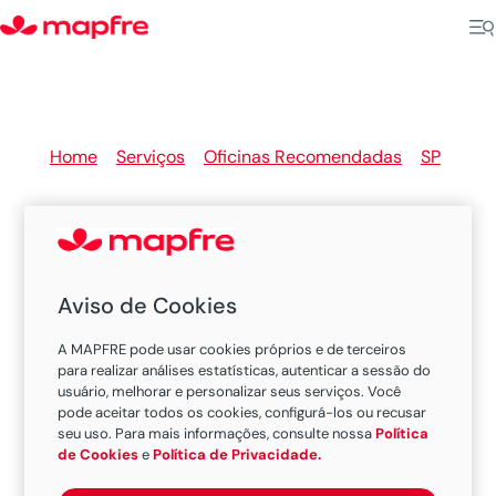
Home
>
Serviços
>
Oficinas Recomendadas
>
SP
>
Jales
Aviso de Cookies
Oficinas Recomendadas
A MAPFRE pode usar cookies próprios e de terceiros
MAPFRE em Jales
para realizar análises estatísticas, autenticar a sessão do
usuário, melhorar e personalizar seus serviços. Você
pode aceitar todos os cookies, configurá-los ou recusar
seu uso. Para mais informações, consulte nossa
Política
Existem 1 oficina nesta cidade.
de Cookies
e
Política de Privacidade.