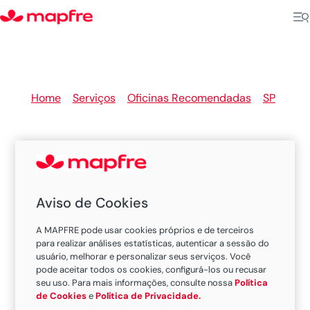
Home
>
Serviços
>
Oficinas Recomendadas
>
SP
>
Mococa
Aviso de Cookies
Oficinas Recomendadas
MAPFRE em Mococa
A MAPFRE pode usar cookies próprios e de terceiros
para realizar análises estatísticas, autenticar a sessão do
usuário, melhorar e personalizar seus serviços. Você
pode aceitar todos os cookies, configurá-los ou recusar
seu uso. Para mais informações, consulte nossa
Política
Existem 2 oficinas nesta cidade.
de Cookies
e
Política de Privacidade.