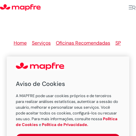
Home
>
Serviços
>
Oficinas Recomendadas
>
SP
>
Pindamonhangaba
Aviso de Cookies
Oficinas Recomendadas
A MAPFRE pode usar cookies próprios e de terceiros
MAPFRE em Pindamonhangaba
para realizar análises estatísticas, autenticar a sessão do
usuário, melhorar e personalizar seus serviços. Você
pode aceitar todos os cookies, configurá-los ou recusar
seu uso. Para mais informações, consulte nossa
Política
Existem 1 oficina nesta cidade.
de Cookies
e
Política de Privacidade.