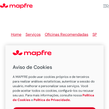
Home
>
Serviços
>
Oficinas Recomendadas
>
SP
>
Promissao
Aviso de Cookies
Oficinas Recomendadas
A MAPFRE pode usar cookies próprios e de terceiros
MAPFRE em Promissao
para realizar análises estatísticas, autenticar a sessão do
usuário, melhorar e personalizar seus serviços. Você
pode aceitar todos os cookies, configurá-los ou recusar
seu uso. Para mais informações, consulte nossa
Política
Existem 1 oficina nesta cidade.
de Cookies
e
Política de Privacidade.