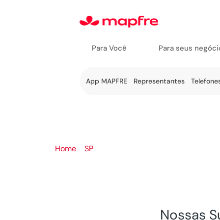
Para Você
Para seus negóci
Ir a Fale
App MAPFRE
Representantes
Telefone
Conosco
Home
>
SP
>
Campinas
Nossas S