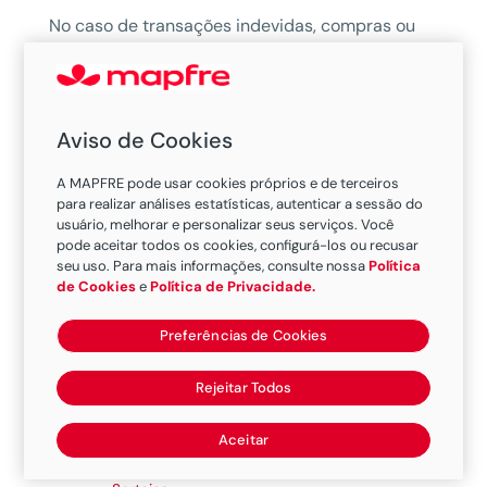
No caso de transações indevidas, compras ou
saque sob coação com seu cartão de crédito
e/ou débito, clientes do
BV
encontram proteção
e tranquilidade com as coberturas do
MAPFRE
Aviso de Cookies
Seguro Cartão Protegido
.
A MAPFRE pode usar cookies próprios e de terceiros
E tem mais: o
MAPFRE Seguro Cartão
para realizar análises estatísticas, autenticar a sessão do
Protegido
tem assistência 24 horas para
usuário, melhorar e personalizar seus serviços. Você
pode aceitar todos os cookies, configurá-los ou recusar
serviços emergenciais, como Chaveiro,
seu uso. Para mais informações, consulte nossa
Política
Eletricista, Encanador e Vidraceiro, além de que
de Cookies
e
Política de Privacidade.
o cliente ainda pode ganhar prêmios em
dinheiro nos sorteios mensais pela Loteria
Preferências de Cookies
Federal.
Rejeitar Todos
Coberturas
Aceitar