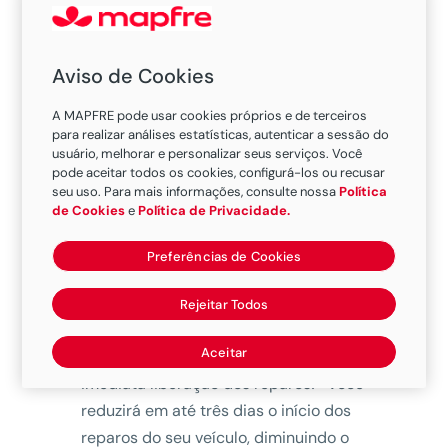
prazo para
realização da
Aviso de Cookies
vistoria?
A MAPFRE pode usar cookies próprios e de terceiros
para realizar análises estatísticas, autenticar a sessão do
usuário, melhorar e personalizar seus serviços. Você
pode aceitar todos os cookies, configurá-los ou recusar
seu uso. Para mais informações, consulte nossa
Política
de Cookies
e
Política de Privacidade.
Preferências de Cookies
Rejeitar Todos
Aceitar
A vistoria é realizada no ato, com a
imediata liberação dos reparos!* Você
reduzirá em até três dias o início dos
reparos do seu veículo, diminuindo o