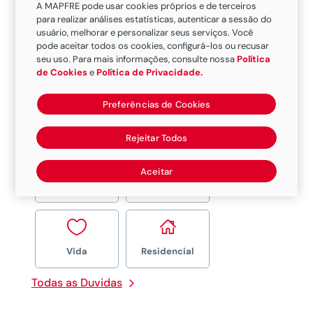
A MAPFRE pode usar cookies próprios e de terceiros
para realizar análises estatísticas, autenticar a sessão do
Para encaminhar os
usuário, melhorar e personalizar seus serviços. Você
pode aceitar todos os cookies, configurá-los ou recusar
documentos
clique aqui
ou entregue
seu uso. Para mais informações, consulte nossa
Política
para seu corretor.
de Cookies
e
Política de Privacidade.
Preferências de Cookies
Rejeitar Todos


Aceitar
Carro
Moto


Vida
Residencial
Todas as Duvidas