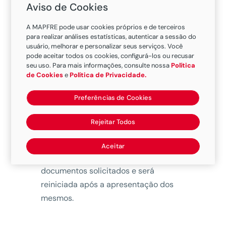
Aviso de Cookies
A MAPFRE pode usar cookies próprios e de terceiros
para realizar análises estatísticas, autenticar a sessão do
usuário, melhorar e personalizar seus serviços. Você
pode aceitar todos os cookies, configurá-los ou recusar
seu uso. Para mais informações, consulte nossa
Política
de Cookies
e
Política de Privacidade.
Após a entrega de toda a
Preferências de Cookies
documentação necessária , a
Seguradora tem o prazo de 10 dias
Rejeitar Todos
úteis para concluir a análise. A
contagem deste prazo será suspensa
Aceitar
se não forem apresentados todos os
documentos solicitados e será
reiniciada após a apresentação dos
mesmos.