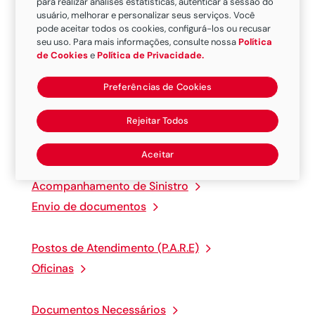
Termo de Cessão de Direitos (.pdf)
para realizar análises estatísticas, autenticar a sessão do
usuário, melhorar e personalizar seus serviços. Você
pode aceitar todos os cookies, configurá-los ou recusar
Conheça
as diversas coberturas proporcionadas
seu uso. Para mais informações, consulte nossa
Política
de Cookies
e
Política de Privacidade.
pelos
nossos
seguros para
veículos
.
Preferências de Cookies
Rejeitar Todos
Não sou Segurado
Aviso de Sinistro
Aceitar
Acompanhamento de Sinistro
Envio de documentos
Postos de Atendimento (P.A.R.E)
Oficinas
Documentos Necessários