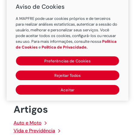
Aviso de Cookies
Caso seja sorteado, a MAPFRE
A MAPFRE pode usar cookies próprios e de terceiros
Capitalização entrará em contato por
para realizar análises estatísticas, autenticar a sessão do
usuário, melhorar e personalizar seus serviços. Você
meio do celular cadastrado. Você
pode aceitar todos os cookies, configurá-los ou recusar
também pode consultar o número
seu uso. Para mais informações, consulte nossa
Política
de Cookies
e
Política de Privacidade.
sorteado no site da
campanha:
https://www.mapfre.com.br
Preferências de Cookies
/para-
voce/capitalizacao/filantropiapremiav
Rejeitar Todos
el/
Aceitar
Artigos
Auto e Moto
Vida e Previdência