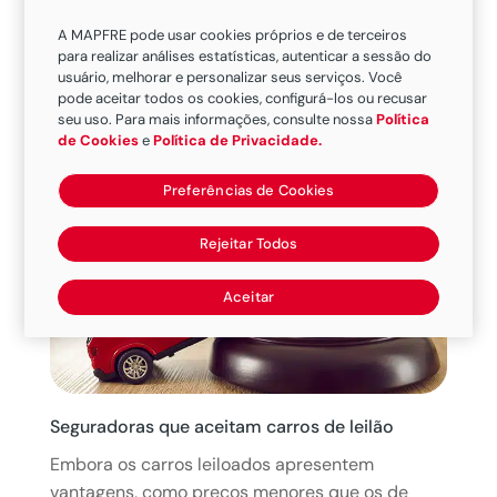
Perguntas Frequentes
A MAPFRE pode usar cookies próprios e de terceiros
para realizar análises estatísticas, autenticar a sessão do
Auto e Moto
usuário, melhorar e personalizar seus serviços. Você
Vida e Previdência
pode aceitar todos os cookies, configurá-los ou recusar
seu uso. Para mais informações, consulte nossa
Política
Imóveis
de Cookies
e
Política de Privacidade.
Consórcios
Capitalização
Preferências de Cookies
Rejeitar Todos
Aceitar
Seguradoras que aceitam carros de leilão
Embora os carros leiloados apresentem
vantagens, como preços menores que os de