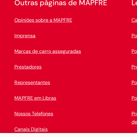
Outras páginas de MAPFRE
L
Opiniões sobre a MAPFRE
Ca
Imprensa
Po
Marcas de carro asseguradas
Po
Prestadores
Pr
Representantes
Po
MAPFRE em Libras
Po
Nossos Telefones
Pr
de
Canais Digitais