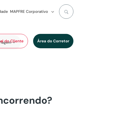
idade
MAPFRE Corporativo
al do Cliente
Área do Corretor
Viagem
oncorrendo?