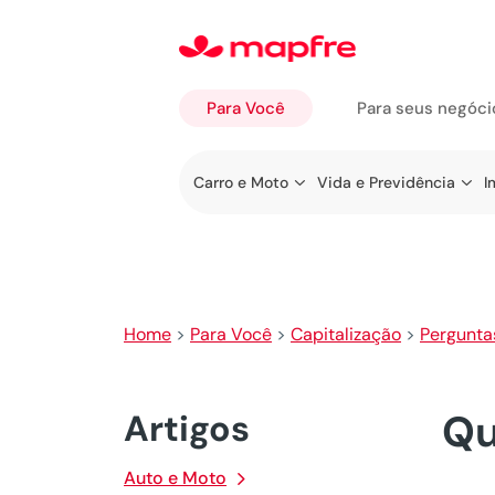
Para Você
Para seus negóci
Ir a
Carro e Moto
Vida e Previdência
I
Para
Você
Home
>
Para Você
>
Capitalização
>
Pergunta
Qu
Artigos
Auto e Moto