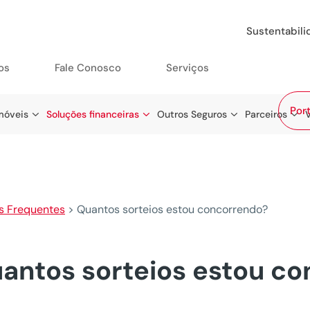
Sustentabil
os
Fale Conosco
Serviços
Port
móveis
Soluções financeiras
Outros Seguros
Parceiros
s Frequentes
>
Quantos sorteios estou concorrendo?
antos sorteios estou c