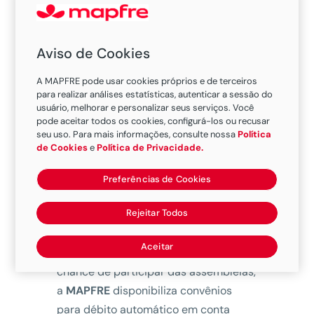
Aviso de Cookies
A MAPFRE pode usar cookies próprios e de terceiros
para realizar análises estatísticas, autenticar a sessão do
usuário, melhorar e personalizar seus serviços. Você
pode aceitar todos os cookies, configurá-los ou recusar
Através do boleto bancário enviado
seu uso. Para mais informações, consulte nossa
Política
mensalmente, podendo ser liquidado
de Cookies
e
Política de Privacidade.
em qualquer agência bancária ou casa
Preferências de Cookies
lotérica até a data do vencimento.
Rejeitar Todos
Para facilitar, e agilizar o pagamento
sem correr o risco de atrasar, pagar
Aceitar
juros e multa ou ainda perder a
chance de participar das assembleias,
a
MAPFRE
disponibiliza convênios
para débito automático em conta