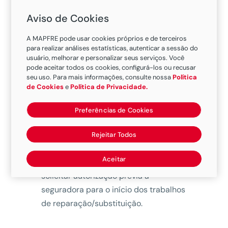
Aviso de Cookies
A MAPFRE pode usar cookies próprios e de terceiros
Não. O segurado deve conservar os
para realizar análises estatísticas, autenticar a sessão do
vestígios e bens remanescentes do
usuário, melhorar e personalizar seus serviços. Você
pode aceitar todos os cookies, configurá-los ou recusar
sinistro até que a Seguradora termine
seu uso. Para mais informações, consulte nossa
Política
a apuração dos danos. Caso contrário
de Cookies
e
Política de Privacidade.
a Seguradora ficará desobrigada de
Preferências de Cookies
indenizar o prejuízo reclamado.
Havendo necessidade imediata de
Rejeitar Todos
reparação ou substituição dos bens
Aceitar
atingidos pelo sinistro, deve-se
solicitar autorização prévia à
seguradora para o início dos trabalhos
de reparação/substituição.