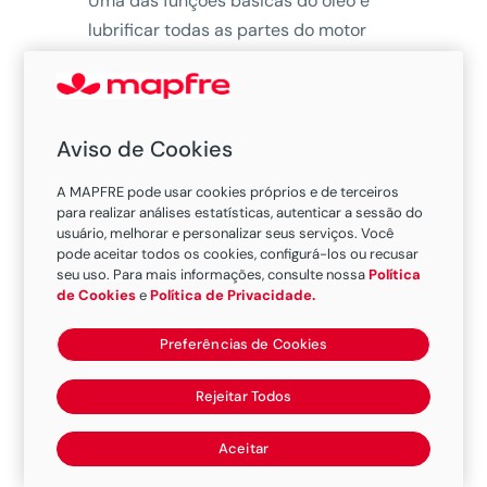
Uma das funções básicas do óleo é
lubrificar todas as partes do motor
para que funcionem perfeitamente,
mas também para protegê-las contra
o desgaste e proporcionar-lhes maior
Aviso de Cookies
desempenho. Portanto, podemos dizer
que o óleo de motor é um dos
A MAPFRE pode usar cookies próprios e de terceiros
componentes fundamentais dentro do
para realizar análises estatísticas, autenticar a sessão do
usuário, melhorar e personalizar seus serviços. Você
veículo e, para evitar avarias, seu nível
pode aceitar todos os cookies, configurá-los ou recusar
deve ser sempre adequado.
seu uso. Para mais informações, consulte nossa
Política
de Cookies
e
Política de Privacidade.
Verifique o óleo e prolongue a vida
útil do seu carro
Preferências de Cookies
Se por qualquer razão, o óleo do carro
Rejeitar Todos
estiver abaixo do mínimo
recomendado e o veículo sofrer uma
Aceitar
avaria, saiba que com o seguro auto