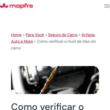
Home
>
Para Você
>
Seguro de Carro
>
Artigos:
Auto e Moto
>
Como verificar o nível de óleo do
carro
Como verificar o