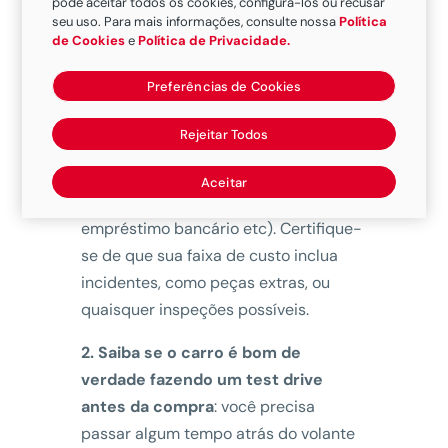
pode aceitar todos os cookies, configurá-los ou recusar
1. Saiba o quanto você pode gastar
:
seu uso. Para mais informações, consulte nossa
Política
antes de considerar a compra, você
de Cookies
e
Política de Privacidade.
precisa decidir quanto estará disposto
Preferências de Cookies
a gastar no carro. Você deve ter
também uma ideia aproximada de
Rejeitar Todos
como a transação será financiada (por
exemplo, através da concessionária de
Aceitar
veículos, da cooperativa de crédito, do
empréstimo bancário etc). Certifique-
se de que sua faixa de custo inclua
incidentes, como peças extras, ou
quaisquer inspeções possíveis.
2. Saiba se o carro é bom de
verdade fazendo um test drive
antes da compra
: você precisa
passar algum tempo atrás do volante