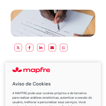
entanto, antes de sair por aí para
Aviso de Cookies
comprar um usado, eis o que você
deve saber para tomar a decisão
A MAPFRE pode usar cookies próprios e de terceiros
para realizar análises estatísticas, autenticar a sessão do
certa:
usuário, melhorar e personalizar seus serviços. Você