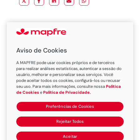
Entidades internacionais, como The
Aviso de Cookies
Insurance Institute for Highway Safety
(IIHS), European New Car Assessment
A MAPFRE pode usar cookies próprios e de terceiros
Programme (Euro NCAP) e Latin New
para realizar análises estatísticas, autenticar a sessão do
usuário, melhorar e personalizar seus serviços. Você
Car Assessment Programme (Latin
pode aceitar todos os cookies, configurá-los ou recusar
NCAP) anunciam anualmente os
seu uso. Para mais informações, consulte nossa
Política
de Cookies
e
Política de Privacidade.
carros considerados mais seguros do
mundo. No entanto, mais que comprar
Preferências de Cookies
o carro mais seguro do mundo, para
dirigir em segurança são fundamentais
Rejeitar Todos
dois fatores: revisão periódica do
automóvel e prudência ao volante.
Aceitar