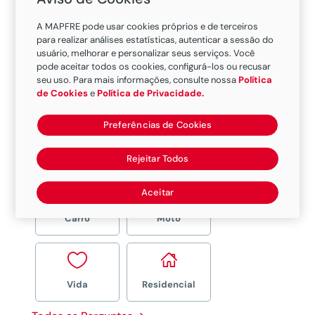
A MAPFRE pode usar cookies próprios e de terceiros
para realizar análises estatísticas, autenticar a sessão do
usuário, melhorar e personalizar seus serviços. Você
Sim. O médico veterinário deve possuir
pode aceitar todos os cookies, configurá-los ou recusar
CRMV vigente, assinar e carimbar o
seu uso. Para mais informações, consulte nossa
Política
de Cookies
e
Política de Privacidade.
laudo de necropsia.
Preferências de Cookies
Rejeitar Todos


Aceitar
Carro
Moto


Vida
Residencial