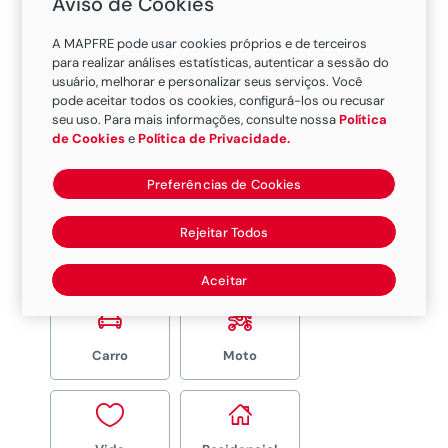
Aviso de Cookies
A MAPFRE pode usar cookies próprios e de terceiros
para realizar análises estatísticas, autenticar a sessão do
usuário, melhorar e personalizar seus serviços. Você
pode aceitar todos os cookies, configurá-los ou recusar
seu uso. Para mais informações, consulte nossa
Política
Sim. Você ou seu corretor deve
de Cookies
e
Política de Privacidade.
comunicar à Sucursal e realizar um
ENDOSSO DE SUBSTITUIÇÃO.
Preferências de Cookies
Rejeitar Todos
Aceitar


Carro
Moto

