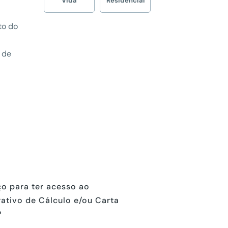
Vida
Residencial
to do
o de
o para ter acesso ao
ativo de Cálculo e/ou Carta
?