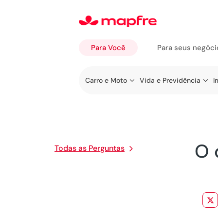
Para Você
Para seus negóci
Ir a
Carro e Moto
Vida e Previdência
I
Para
Você
O 
Todas as Perguntas