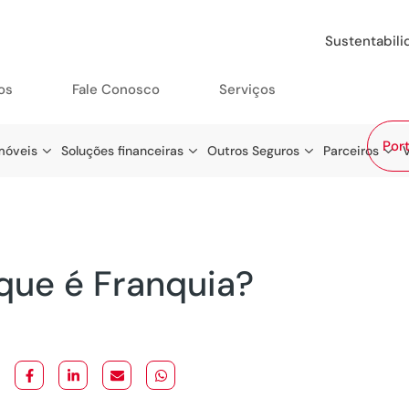
Sustentabil
os
Fale Conosco
Serviços
Port
móveis
Soluções financeiras
Outros Seguros
Parceiros
que é Franquia?