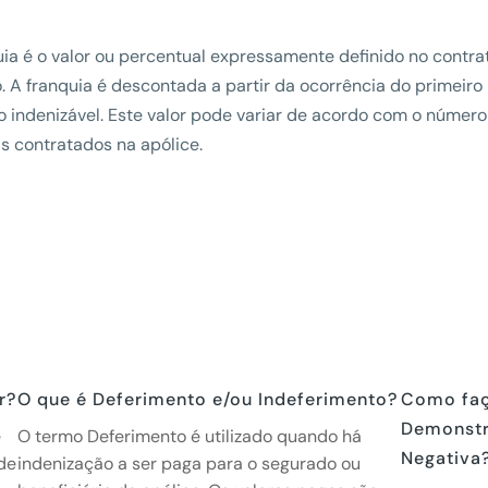
ia é o valor ou percentual expressamente definido no contra
. A franquia é descontada a partir da ocorrência do primeiro
ro indenizável. Este valor pode variar de acordo com o númer
s contratados na apólice.
r?
O que é Deferimento e/ou Indeferimento?
Como faç
Demonstr
e
O termo Deferimento é utilizado quando há
Negativa
 de
indenização a ser paga para o segurado ou