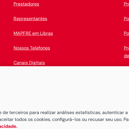
Prestadores
Pr
Representantes
Po
MAPFRE em Libras
Po
Nossos Telefones
Pr
de
Canais Digitais
Op
Baixe o novo
APP MAPFRE
e comece a administrar seus 
e terceiros para realizar análises estatísticas, autenticar a
aceitar todos os cookies, configurá-los ou recusar seu uso. P
vacidade.