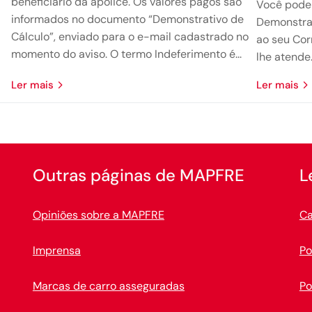
beneficiário da apólice. Os valores pagos são
Você pode 
informados no documento “Demonstrativo de
Demonstrat
Cálculo”, enviado para o e-mail cadastrado no
ao seu Cor
momento do aviso. O termo Indeferimento é...
lhe atende
ler mais
ler mais
Outras páginas de MAPFRE
L
Opiniões sobre a MAPFRE
Ca
Imprensa
Po
Marcas de carro asseguradas
Po