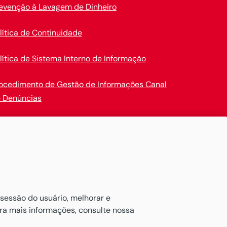
evenção à Lavagem de Dinheiro
lítica de Continuidade
lítica de Sistema Interno de Informação
ocedimento de Gestão de Informações Canal
 Denúncias
en Insurance
ativos de maneira confortável.

 sessão do usuário, melhorar e
ara mais informações, consulte nossa