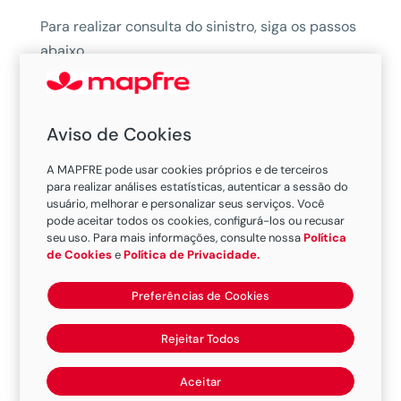
Para realizar consulta do sinistro, siga os passos
abaixo.
Telefone Central de Informações:
0800 775
0101
Aviso de Cookies
IMPORTANTE!
A MAPFRE pode usar cookies próprios e de terceiros
para realizar análises estatísticas, autenticar a sessão do
Para consultar o sinistro ou enviar documentos,
usuário, melhorar e personalizar seus serviços. Você
informe o número do sinistro do
primeiro risco
pode aceitar todos os cookies, configurá-los ou recusar
da ocorrência mais recente.
Veja como
seu uso. Para mais informações, consulte nossa
Política
de Cookies
e
Política de Privacidade.
identificá-lo:
Preferências de Cookies
Número do Sinistro do Primeiro Risco:
Uma apólice pode ter inúmeros riscos,
Rejeitar Todos
determinados pelo segurado no momento da
Aceitar
contratação do seguro. Ao comunicar o sinistro