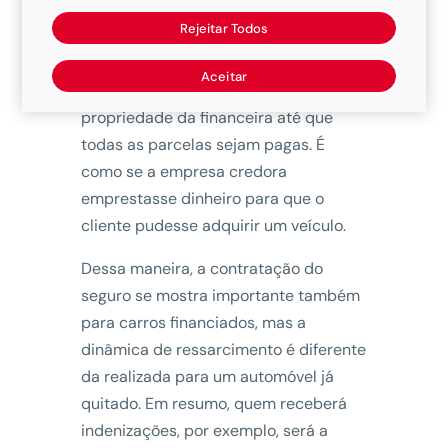
financiamento?
Rejeitar Todos
Diferentemente do automóvel que já
Aceitar
foi quitado, o carro financiado é de
propriedade da financeira até que
todas as parcelas sejam pagas. É
como se a empresa credora
emprestasse dinheiro para que o
cliente pudesse adquirir um veículo.
Dessa maneira, a contratação do
seguro se mostra importante também
para carros financiados, mas a
dinâmica de ressarcimento é diferente
da realizada para um automóvel já
quitado. Em resumo, quem receberá
indenizações, por exemplo, será a