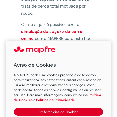
trata de perda total motivada por
roubo.
O fato é que, é possível fazer a
simulação de seguro de carro
online
com a MAPFRE para este tipo
de veículo. Vale ressaltar que a
indenização do seguro de veículo
financiado que foi roubado apresenta
Aviso de Cookies
algumas particularidades. Saiba mais:
A MAPFRE pode usar cookies próprios e de terceiros
para realizar análises estatísticas, autenticar a sessão do
usuário, melhorar e personalizar seus serviços. Você
Qual a diferença
pode aceitar todos os cookies, configurá-los ou recusar
seu uso. Para mais informações, consulte nossa
Política
entre seguro de
de Cookies
e
Política de Privacidade.
carros financiados e
Preferências de Cookies
seguro de carros sem