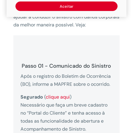
Aceitar
Abaixo, preparamos um passo a passo para lhe
ajudar a conduzir o sinistro com danos corporais
da melhor maneira possível. Veja:
Passo 01 - Comunicado do Sinistro
Após o registro do Boletim de Ocorrência
(BO), informe a MAPFRE sobre o ocorrido.
Segurado
(
clique aqui
)
Necessário que faça um breve cadastro
no “Portal do Cliente” e tenha acesso à
todas as funcionalidade de abertura e
Acompanhamento de Sinistro.