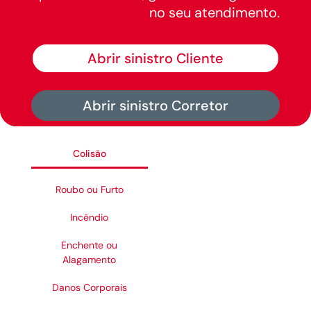
no seu atendimento.
Abrir sinistro Cliente
Abrir sinistro Corretor
Colisão
Roubo ou Furto
Incêndio
Enchente ou
Alagamento
Danos Corporais