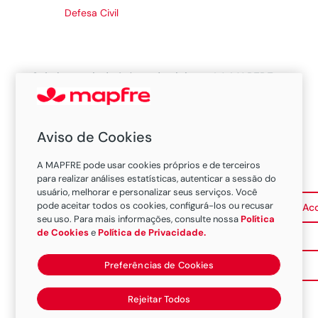
Defesa Civil
Seja bem-vindo à área de sinistros! A MAPFRE
ajuda você a entender como proceder no
momento em que mais precisa.
Aviso de Cookies
Segurado
A MAPFRE pode usar cookies próprios e de terceiros
para realizar análises estatísticas, autenticar a sessão do
usuário, melhorar e personalizar seus serviços. Você
pode aceitar todos os cookies, configurá-los ou recusar
Abertura e Acompanhamento de Sinistro
Ac
seu uso. Para mais informações, consulte nossa
Política
de Cookies
e
Política de Privacidade.
Preferências de Cookies
Sinistro/Atendimento à Vidros
Rejeitar Todos