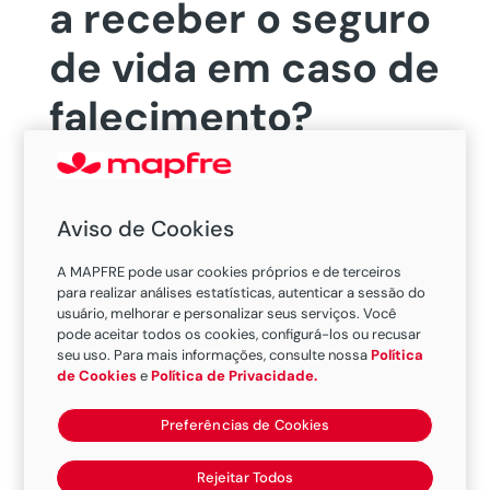
a receber o seguro
de vida em caso de
falecimento?
Aviso de Cookies
A MAPFRE pode usar cookies próprios e de terceiros
para realizar análises estatísticas, autenticar a sessão do
usuário, melhorar e personalizar seus serviços. Você
pode aceitar todos os cookies, configurá-los ou recusar
A indenização é paga aos beneficiários
seu uso. Para mais informações, consulte nossa
Política
de Cookies
e
Política de Privacidade.
informados pelo contratante, não
importa se eles são parentes,
Preferências de Cookies
herdeiros ou não. No entanto, caso não
haja um beneficiário apontado pelo
Rejeitar Todos