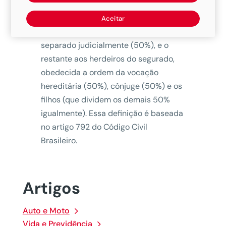
segurado, quem tem direito a receber
o
seguro de vida
em caso de
Aceitar
falecimento são: o cônjuge não
separado judicialmente (50%), e o
restante aos herdeiros do segurado,
obedecida a ordem da vocação
hereditária (50%), cônjuge (50%) e os
filhos (que dividem os demais 50%
igualmente). Essa definição é baseada
no artigo 792 do Código Civil
Brasileiro.
Artigos
Auto e Moto
Vida e Previdência